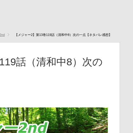
2nd
【メジャー2】第13巻119話（清和中8）次の一点【ネタバレ感想】
119話（清和中8）次の
】