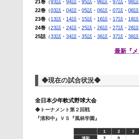
21巻
（
93話
・
94話
・
95話
・
96話
・
97話
・
98話
22巻
（
03話
・
04話
・
05話
・
06話
・
07話
・
08話
23巻
（
13話
・
14話
・
15話
・
16話
・
17話
・
18話
24巻
（
23話
・
24話
・
25話
・
26話
・
27話
・
28話
25話
（
33話
・
34話
・
35話
・
36話
・
37話
・
38話
最新『メ
◆現在の試合状況◆
全日本少年軟式野球大会
◆トーナメント第２回戦
『清和中』ＶＳ『風林学園』
１
２
３
清和
2
0