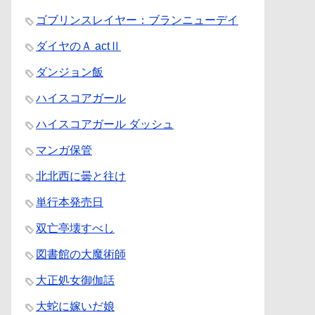
ゴブリンスレイヤー：ブランニューデイ
ダイヤのＡ actⅡ
ダンジョン飯
ハイスコアガール
ハイスコアガール ダッシュ
マンガ保管
北北西に曇と往け
単行本発売日
双亡亭壊すべし
図書館の大魔術師
大正処女御伽話
大蛇に嫁いだ娘