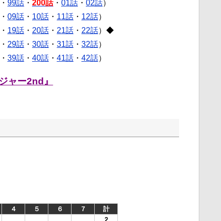
・
99話
・
200話
・
01話
・
02話
）
・
09話
・
10話
・
11話
・
12話
）
・
19話
・
20話
・
21話
・
22話
）◆
・
29話
・
30話
・
31話
・
32話
）
・
39話
・
40話
・
41話
・
42話
）
ジャー2nd』
４
５
６
７
計
2