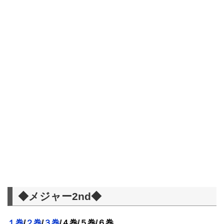
◆メジャー2nd◆
１巻
/
２巻
/
３巻
/４巻/５巻/６巻