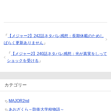
「
【メジャー2】242話ネタバレ感想：長期休載のためし
ばらく更新ありません
」
「
【メジャー2】240話ネタバレ感想：光が真実をしって
ショックを受ける
」
カテゴリー
MAJOR2nd
あおざくら～防衛大学校物語～