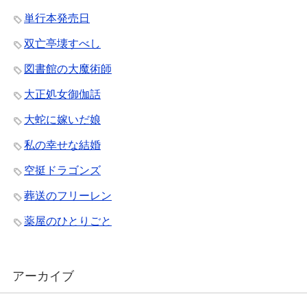
単行本発売日
双亡亭壊すべし
図書館の大魔術師
大正処女御伽話
大蛇に嫁いだ娘
私の幸せな結婚
空挺ドラゴンズ
葬送のフリーレン
薬屋のひとりごと
アーカイブ