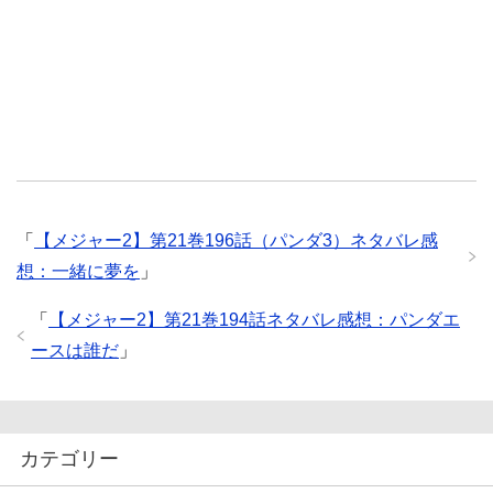
「
【メジャー2】第21巻196話（パンダ3）ネタバレ感
想：一緒に夢を
」
「
【メジャー2】第21巻194話ネタバレ感想：パンダエ
ースは誰だ
」
カテゴリー