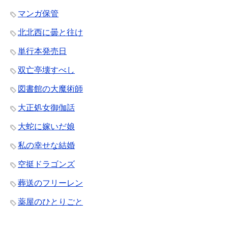
マンガ保管
北北西に曇と往け
単行本発売日
双亡亭壊すべし
図書館の大魔術師
大正処女御伽話
大蛇に嫁いだ娘
私の幸せな結婚
空挺ドラゴンズ
葬送のフリーレン
薬屋のひとりごと