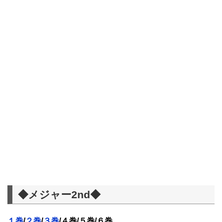
◆メジャー2nd◆
１巻
/
２巻
/
３巻
/４巻/５巻/６巻