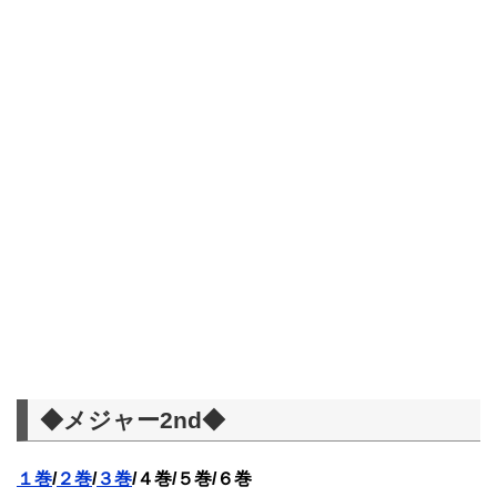
◆メジャー2nd◆
１巻
/
２巻
/
３巻
/４巻/５巻/６巻