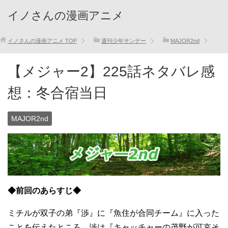
イノさんの漫画アニメ
イノさんの漫画アニメ
TOP
週刊少年サンデー
MAJOR2nd
【メジャー2】225話ネタバレ感
想：冬合宿当日
MAJOR2nd
◆前回のあらすじ◆
ミチルが双子の弟『渉』に『魚住が合同チーム』に入った
ことを伝えたところ、渉は『キャッチャーの茂野が可哀そ