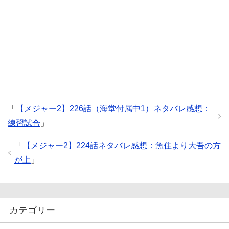
「
【メジャー2】226話（海堂付属中1）ネタバレ感想：
練習試合
」
「
【メジャー2】224話ネタバレ感想：魚住より大吾の方
が上
」
カテゴリー