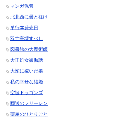
マンガ保管
北北西に曇と往け
単行本発売日
双亡亭壊すべし
図書館の大魔術師
大正処女御伽話
大蛇に嫁いだ娘
私の幸せな結婚
空挺ドラゴンズ
葬送のフリーレン
薬屋のひとりごと