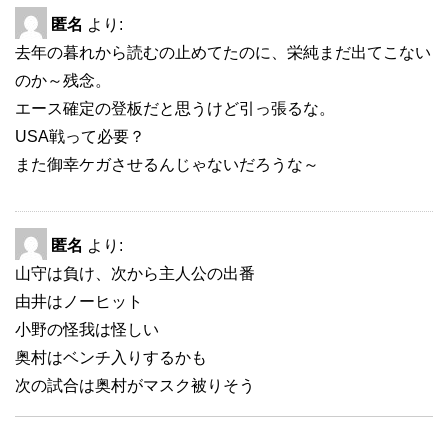
匿名
より:
去年の暮れから読むの止めてたのに、栄純まだ出てこない
のか～残念。
エース確定の登板だと思うけど引っ張るな。
USA戦って必要？
また御幸ケガさせるんじゃないだろうな～
匿名
より:
山守は負け、次から主人公の出番
由井はノーヒット
小野の怪我は怪しい
奥村はベンチ入りするかも
次の試合は奥村がマスク被りそう