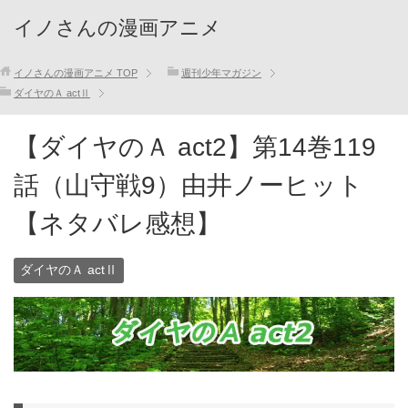
イノさんの漫画アニメ
イノさんの漫画アニメ
TOP
週刊少年マガジン
ダイヤのＡ actⅡ
【ダイヤのＡ act2】第14巻119
話（山守戦9）由井ノーヒット
【ネタバレ感想】
ダイヤのＡ actⅡ