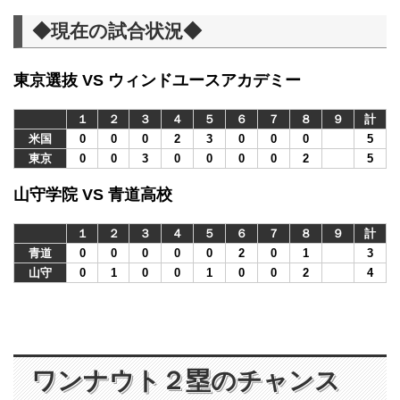
◆現在の試合状況◆
東京選抜 VS ウィンドユースアカデミー
１
２
３
４
５
６
７
８
９
計
米国
0
0
0
2
3
0
0
0
5
東京
0
0
3
0
0
0
0
2
5
山守学院 VS 青道高校
１
２
３
４
５
６
７
８
９
計
青道
0
0
0
0
0
2
0
1
3
山守
0
1
0
0
1
0
0
2
4
ワンナウト２塁のチャンス