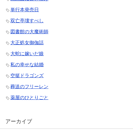
単行本発売日
双亡亭壊すべし
図書館の大魔術師
大正処女御伽話
大蛇に嫁いだ娘
私の幸せな結婚
空挺ドラゴンズ
葬送のフリーレン
薬屋のひとりごと
アーカイブ