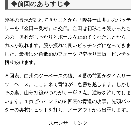
◆前回のあらすじ◆
降谷の投球が乱れてきたことから『降谷ー由井』のバッテ
リーを『金田ー奥村』に交代。金田は初球こそ硬かったも
のの、奥村がしっかりとボールを止めてくれたことから、
力みが取れます。腕が振れて良いピッチングになってきま
した。最後は外角低めのフォークで空振り三振。ピンチを
切り抜けます。
８回表、白州のツーベースの後、４番の前園がタイムリー
ツーベース。ここに来て青道が１点勝ち越します。しかし
その裏、山守打線がつながり一挙２点。逆転を許してしま
います。１点ビハインドの９回表の青道の攻撃。先頭バッ
ターの奥村はヒットを打ち、ノーアウトから出塁します。
スポンサーリンク