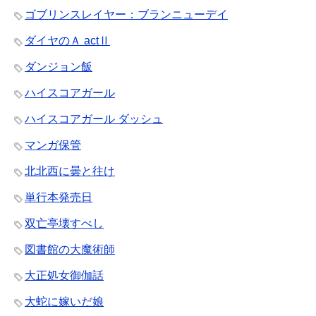
ゴブリンスレイヤー：ブランニューデイ
ダイヤのＡ actⅡ
ダンジョン飯
ハイスコアガール
ハイスコアガール ダッシュ
マンガ保管
北北西に曇と往け
単行本発売日
双亡亭壊すべし
図書館の大魔術師
大正処女御伽話
大蛇に嫁いだ娘