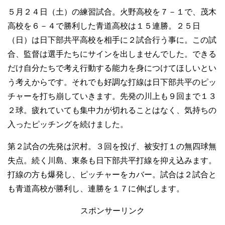
５月２４日（土）の練習試合。火野高校を７－１で、茂木
高校を６－４で勝利した青道高校は１５連勝。２５日
（日）は日下部共平高校を相手に２試合行う事に。この試
合、監督は選手たちにサインを出しませんでした。できる
だけ自分たちで考え行動する能力を身につけてほしいとい
う考えからです。それでも好調な打線は日下部共平のピッ
チャーを打ち崩していきます。先発の川上も９回まで１３
２球。疲れていても集中力が切れることはなく、気持ちの
入ったピッチングを続けました。
第２試合の先発は沢村。３回を投げ、被安打１の無四球無
失点。続く川島、東条も日下部共平打線を抑え込みます。
打線の方も爆発し、ピッチャーをカバー。試合は２試合と
も青道高校が勝利し、連勝を１７に伸ばします。
スポンサーリンク