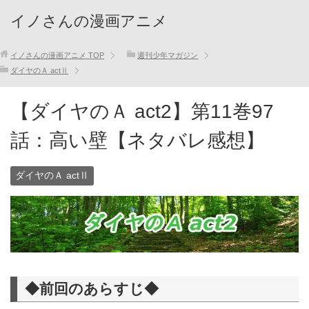
イノさんの漫画アニメ
イノさんの漫画アニメ
TOP
週刊少年マガジン
ダイヤのＡ actⅡ
【ダイヤのＡ act2】第11巻97
話：高い壁【ネタバレ感想】
ダイヤのＡ actⅡ
◆前回のあらすじ◆