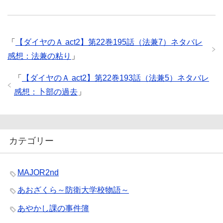
「
【ダイヤのＡ act2】第22巻195話（法兼7）ネタバレ
感想：法兼の粘り
」
「
【ダイヤのＡ act2】第22巻193話（法兼5）ネタバレ
感想：卜部の過去
」
カテゴリー
MAJOR2nd
あおざくら～防衛大学校物語～
あやかし課の事件簿