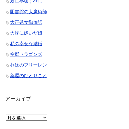
双亡亭壊すべし
図書館の大魔術師
大正処女御伽話
大蛇に嫁いだ娘
私の幸せな結婚
空挺ドラゴンズ
葬送のフリーレン
薬屋のひとりごと
アーカイブ
ア
ー