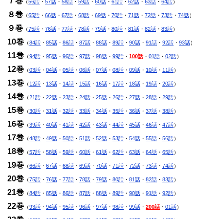
７巻
（
56話
・
57話
・
58話
・
59話
・
60話
・
61話
・
62話
・
63話
・
64話
）
８巻
（
65話
・
66話
・
67話
・
68話
・
69話
・
70話
・
71話
・
72話
・
73話
・
74話
）
９巻
（
75話
・
76話
・
77話
・
78話
・
79話
・
80話
・
81話
・
82話
・
83話
）
10巻
（
84話
・
85話
・
86話
・
87話
・
88話
・
89話
・
90話
・
91話
・
92話
・
93話
）
11巻
（
94話
・
95話
・
96話
・
97話
・
98話
・
99話
・
100話
・
01話
・
02話
）
12巻
（
03話
・
04話
・
05話
・
06話
・
07話
・
08話
・
09話
・
10話
・
11話
）
13巻
（
12話
・
13話
・
14話
・
15話
・
16話
・
17話
・
18話
・
19話
・
20話
）
14巻
（
21話
・
22話
・
23話
・
24話
・
25話
・
26話
・
27話
・
28話
・
29話
）
15巻
（
30話
・
31話
・
32話
・
33話
・
34話
・
35話
・
36話
・
37話
・
38話
）
16巻
（
39話
・
40話
・
41話
・
42話
・
43話
・
44話
・
45話
・
46話
・
47話
）
17巻
（
48話
・
49話
・
50話
・
51話
・
52話
・
53話
・
54話
・
55話
・
56話
）
18巻
（
57話
・
58話
・
59話
・
60話
・
61話
・
62話
・
63話
・
64話
・
65話
）
19巻
（
66話
・
67話
・
68話
・
69話
・
70話
・
71話
・
72話
・
73話
・
74話
）
20巻
（
75話
・
76話
・
77話
・
78話
・
79話
・
80話
・
81話
・
82話
・
83話
）
21巻
（
84話
・
85話
・
86話
・
87話
・
88話
・
89話
・
90話
・
91話
・
92話
）
22巻
（
93話
・
94話
・
95話
・
96話
・
97話
・
98話
・
99話
・
200話
・
01話
）