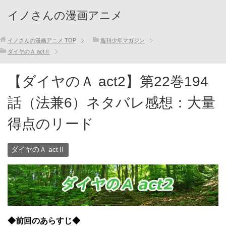
イノさんの漫画アニメ
イノさんの漫画アニメ
TOP
週刊少年マガジン
ダイヤのＡ actⅡ
【ダイヤのＡ act2】第22巻194
話（法兼6）ネタバレ感想：大量
得点のリード
ダイヤのＡ actⅡ
◆前回のあらすじ◆