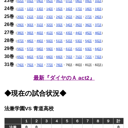
23巻
（
02話
・
03話
・
04話
・
05話
・
06話
・
07話
・
08話
・
09話
・
10話
）
24巻
（
11話
・
12話
・
13話
・
14話
・
15話
・
16話
・
17話
・
18話
・
19話
）
25巻
（
20話
・
21話
・
22話
・
23話
・
24話
・
25話
・
26話
・
27話
・
28話
）
26巻
（
29話
・
30話
・
31話
・
32話
・
33話
・
34話
・
35話
・
36話
・
37話
）
27巻
（
38話
・
39話
・
40話
・
41話
・
42話
・
43話
・
44話
・
45話
・
46話
）
28巻
（
47話
・
48話
・
49話
・
50話
・
51話
・
52話
・
53話
・
54話
・
55話
）
29巻
（
56話
・
57話
・
58話
・
59話
・
60話
・
61話
・
62話
・
63話
・
64話
）
30巻
（
65話
・
66話
・
67話
・
68話
・
69話
・
70話
・
71話
・
72話
・
73話
）
31巻
（
74話
・
75話
・
76話
・
77話
・
78話
・79話・80話・81話・82話）
最新『ダイヤのＡ act2』
◆現在の試合状況◆
法兼学園VS 青道高校
１
２
３
４
５
６
７
８
９
計
法兼
0
0
0