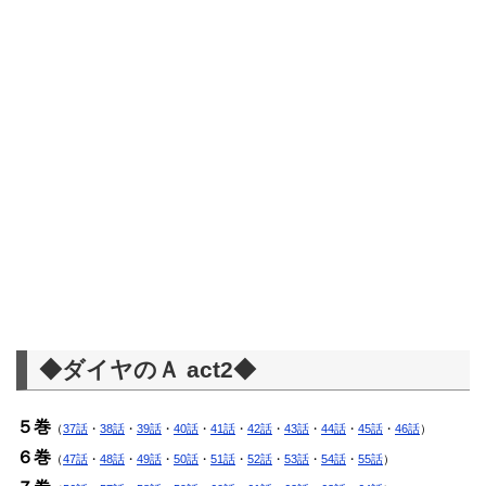
◆ダイヤのＡ act2◆
５巻
（
37話
・
38話
・
39話
・
40話
・
41話
・
42話
・
43話
・
44話
・
45話
・
46話
）
６巻
（
47話
・
48話
・
49話
・
50話
・
51話
・
52話
・
53話
・
54話
・
55話
）