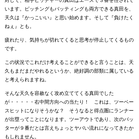
対して、相手ピッチャーの真田はエースで３番を任されて
います。ピッチングもバッティングも両方できる真田を、
天久は『かっこいい』と思い始めます。そして『負けたく
ねぇ』とも。
疲れたり、気持ちが切れてくると思考が停止してくるもの
です。
この状況でこれだけ考えることができると言うことは、天
久もまだまだやれるというか、絶好調の部類に属している
と考えられますね。
そんな天久を容赦なく攻め立ててくる真田でした
が・・・・・右中間方向への当たり！ これは、ツーベー
スヒットになりそうかな？ そうなると得点圏にランナー
が出塁ってことになります。ツーアウトであり、次のバッ
ターが９番だとは言えちょっとヤバい流れになってきたか
もしれません。