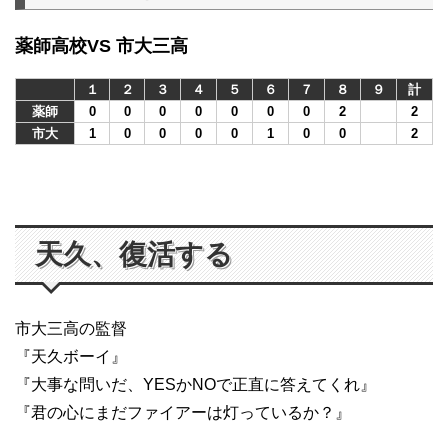
薬師高校VS 市大三高
１
２
３
４
５
６
７
８
９
計
薬師
0
0
0
0
0
0
0
2
2
市大
1
0
0
0
0
1
0
0
2
天久、復活する
市大三高の監督
『天久ボーイ』
『大事な問いだ、YESかNOで正直に答えてくれ』
『君の心にまだファイアーは灯っているか？』