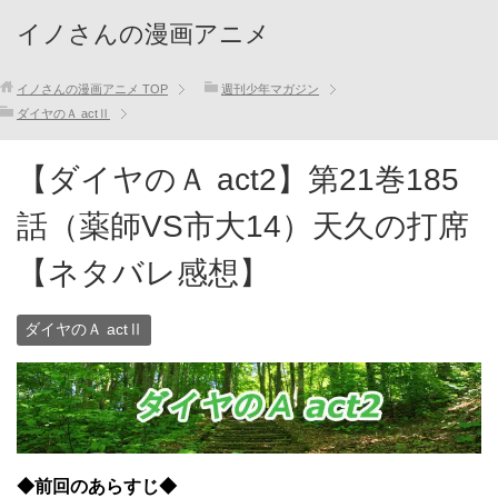
イノさんの漫画アニメ
イノさんの漫画アニメ
TOP
週刊少年マガジン
ダイヤのＡ actⅡ
【ダイヤのＡ act2】第21巻185
話（薬師VS市大14）天久の打席
【ネタバレ感想】
ダイヤのＡ actⅡ
◆前回のあらすじ◆