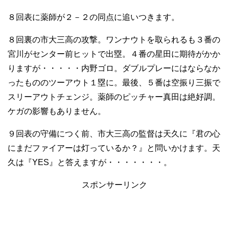
８回表に薬師が２－２の同点に追いつきます。
８回裏の市大三高の攻撃。ワンナウトを取られるも３番の
宮川がセンター前ヒットで出塁。４番の星田に期待がかか
りますが・・・・・内野ゴロ。ダブルプレーにはならなか
ったもののツーアウト１塁に。最後、５番は空振り三振で
スリーアウトチェンジ。薬師のピッチャー真田は絶好調。
ケガの影響もありません。
９回表の守備につく前、市大三高の監督は天久に『君の心
にまだファイアーは灯っているか？』と問いかけます。天
久は『YES』と答えますが・・・・・・・。
スポンサーリンク