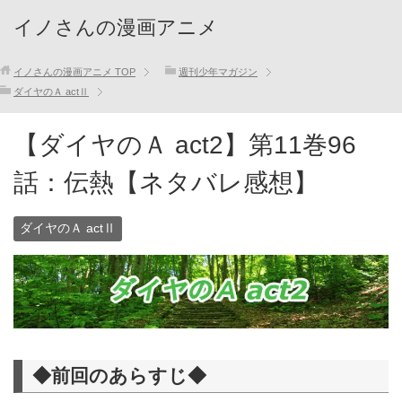
イノさんの漫画アニメ
イノさんの漫画アニメ
TOP
週刊少年マガジン
ダイヤのＡ actⅡ
【ダイヤのＡ act2】第11巻96
話：伝熱【ネタバレ感想】
ダイヤのＡ actⅡ
◆前回のあらすじ◆