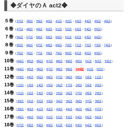
◆ダイヤのＡ act2◆
５巻
（
37話
・
38話
・
39話
・
40話
・
41話
・
42話
・
43話
・
44話
・
45話
・
46話
）
６巻
（
47話
・
48話
・
49話
・
50話
・
51話
・
52話
・
53話
・
54話
・
55話
）
７巻
（
56話
・
57話
・
58話
・
59話
・
60話
・
61話
・
62話
・
63話
・
64話
）
８巻
（
65話
・
66話
・
67話
・
68話
・
69話
・
70話
・
71話
・
72話
・
73話
・
74話
）
９巻
（
75話
・
76話
・
77話
・
78話
・
79話
・
80話
・
81話
・
82話
・
83話
）
10巻
（
84話
・
85話
・
86話
・
87話
・
88話
・
89話
・
90話
・
91話
・
92話
・
93話
）
11巻
（
94話
・
95話
・
96話
・
97話
・
98話
・
99話
・
100話
・
01話
・
02話
）
12巻
（
03話
・
04話
・
05話
・
06話
・
07話
・
08話
・
09話
・
10話
・
11話
）
13巻
（
12話
・
13話
・
14話
・
15話
・
16話
・
17話
・
18話
・
19話
・
20話
）
14巻
（
21話
・
22話
・
23話
・
24話
・
25話
・
26話
・
27話
・
28話
・
29話
）
15巻
（
30話
・
31話
・
32話
・
33話
・
34話
・
35話
・
36話
・
37話
・
38話
）
16巻
（
39話
・
40話
・
41話
・
42話
・
43話
・
44話
・
45話
・
46話
・
47話
）
17巻
（
48話
・
49話
・
50話
・
51話
・
52話
・
53話
・
54話
・
55話
・
56話
）
18巻
（
57話
・
58話
・
59話
・
60話
・
61話
・
62話
・
63話
・
64話
・
65話
）