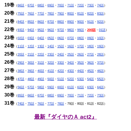
19巻
（
66話
・
67話
・
68話
・
69話
・
70話
・
71話
・
72話
・
73話
・
74話
）
20巻
（
75話
・
76話
・
77話
・
78話
・
79話
・
80話
・
81話
・
82話
・
83話
）
21巻
（
84話
・
85話
・
86話
・
87話
・
88話
・
89話
・
90話
・
91話
・
92話
）
22巻
（
93話
・
94話
・
95話
・
96話
・
97話
・
98話
・
99話
・
200話
・
01話
）
23巻
（
02話
・
03話
・
04話
・
05話
・
06話
・
07話
・
08話
・
09話
・
10話
）
24巻
（
11話
・
12話
・
13話
・
14話
・
15話
・
16話
・
17話
・
18話
・
19話
）
25巻
（
20話
・
21話
・
22話
・
23話
・
24話
・
25話
・
26話
・
27話
・
28話
）
26巻
（
29話
・
30話
・
31話
・
32話
・
33話
・
34話
・
35話
・
36話
・
37話
）
27巻
（
38話
・
39話
・
40話
・
41話
・
42話
・
43話
・
44話
・
45話
・
46話
）
28巻
（
47話
・
48話
・
49話
・
50話
・
51話
・
52話
・
53話
・
54話
・
55話
）
29巻
（
56話
・
57話
・
58話
・
59話
・
60話
・
61話
・
62話
・
63話
・
64話
）
30巻
（
65話
・
66話
・
67話
・
68話
・
69話
・
70話
・
71話
・
72話
・
73話
）
31巻
（
74話
・
75話
・
76話
・
77話
・
78話
・79話・80話・81話・82話）
最新『ダイヤのＡ act2』