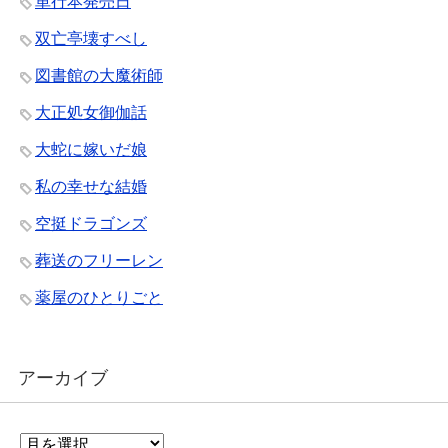
単行本発売日
双亡亭壊すべし
図書館の大魔術師
大正処女御伽話
大蛇に嫁いだ娘
私の幸せな結婚
空挺ドラゴンズ
葬送のフリーレン
薬屋のひとりごと
アーカイブ
ア