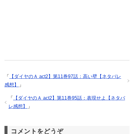
「
【ダイヤのＡ act2】第11巻97話：高い壁【ネタバレ
感想】
」
「
【ダイヤのＡ act2】第11巻95話：表現せよ【ネタバ
レ感想】
」
コメントをどうぞ