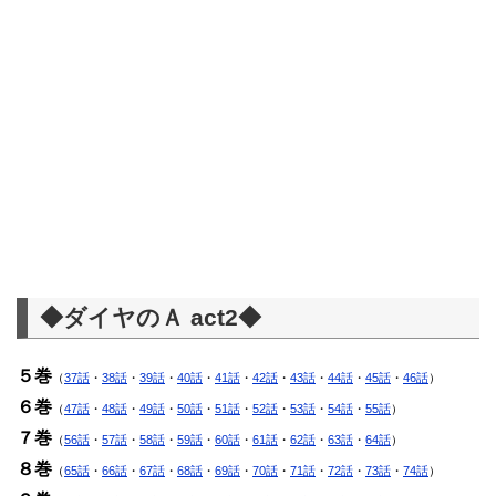
◆ダイヤのＡ act2◆
５巻
（
37話
・
38話
・
39話
・
40話
・
41話
・
42話
・
43話
・
44話
・
45話
・
46話
）
６巻
（
47話
・
48話
・
49話
・
50話
・
51話
・
52話
・
53話
・
54話
・
55話
）
７巻
（
56話
・
57話
・
58話
・
59話
・
60話
・
61話
・
62話
・
63話
・
64話
）
８巻
（
65話
・
66話
・
67話
・
68話
・
69話
・
70話
・
71話
・
72話
・
73話
・
74話
）