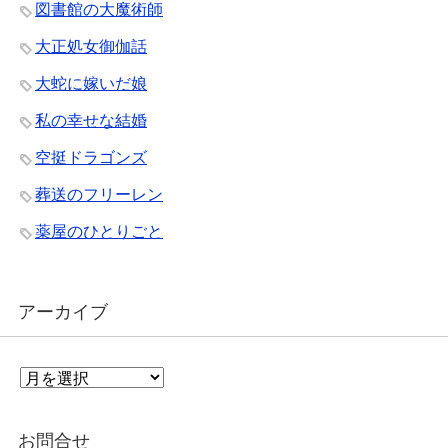
図書館の大魔術師
大正処女御伽話
大蛇に嫁いだ娘
私の幸せな結婚
空挺ドラゴンズ
葬送のフリーレン
薬屋のひとりごと
アーカイブ
ア
ー
カ
イ
お問合せ