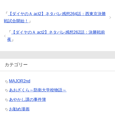
「
【ダイヤのＡ act2】ネタバレ感想264話：西東京決勝
戦試合開始！
」
「
【ダイヤのＡ act2】ネタバレ感想262話：決勝戦前
夜
」
カテゴリー
MAJOR2nd
あおざくら～防衛大学校物語～
あやかし課の事件簿
お勧め漫画