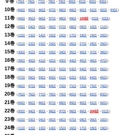
９巻
（
75話
・
76話
・
77話
・
78話
・
79話
・
80話
・
81話
・
82話
・
83話
）
10巻
（
84話
・
85話
・
86話
・
87話
・
88話
・
89話
・
90話
・
91話
・
92話
・
93話
）
11巻
（
94話
・
95話
・
96話
・
97話
・
98話
・
99話
・
100話
・
01話
・
02話
）
12巻
（
03話
・
04話
・
05話
・
06話
・
07話
・
08話
・
09話
・
10話
・
11話
）
13巻
（
12話
・
13話
・
14話
・
15話
・
16話
・
17話
・
18話
・
19話
・
20話
）
14巻
（
21話
・
22話
・
23話
・
24話
・
25話
・
26話
・
27話
・
28話
・
29話
）
15巻
（
30話
・
31話
・
32話
・
33話
・
34話
・
35話
・
36話
・
37話
・
38話
）
16巻
（
39話
・
40話
・
41話
・
42話
・
43話
・
44話
・
45話
・
46話
・
47話
）
17巻
（
48話
・
49話
・
50話
・
51話
・
52話
・
53話
・
54話
・
55話
・
56話
）
18巻
（
57話
・
58話
・
59話
・
60話
・
61話
・
62話
・
63話
・
64話
・
65話
）
19巻
（
66話
・
67話
・
68話
・
69話
・
70話
・
71話
・
72話
・
73話
・
74話
）
20巻
（
75話
・
76話
・
77話
・
78話
・
79話
・
80話
・
81話
・
82話
・
83話
）
21巻
（
84話
・
85話
・
86話
・
87話
・
88話
・
89話
・
90話
・
91話
・
92話
）
22巻
（
93話
・
94話
・
95話
・
96話
・
97話
・
98話
・
99話
・
200話
・
01話
）
23巻
（
02話
・
03話
・
04話
・
05話
・
06話
・
07話
・
08話
・
09話
・
10話
）
24巻
（
11話
・
12話
・
13話
・
14話
・
15話
・
16話
・
17話
・
18話
・
19話
）