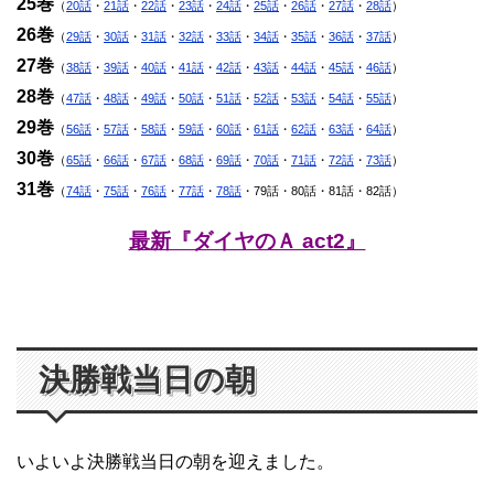
25巻
（
20話
・
21話
・
22話
・
23話
・
24話
・
25話
・
26話
・
27話
・
28話
）
26巻
（
29話
・
30話
・
31話
・
32話
・
33話
・
34話
・
35話
・
36話
・
37話
）
27巻
（
38話
・
39話
・
40話
・
41話
・
42話
・
43話
・
44話
・
45話
・
46話
）
28巻
（
47話
・
48話
・
49話
・
50話
・
51話
・
52話
・
53話
・
54話
・
55話
）
29巻
（
56話
・
57話
・
58話
・
59話
・
60話
・
61話
・
62話
・
63話
・
64話
）
30巻
（
65話
・
66話
・
67話
・
68話
・
69話
・
70話
・
71話
・
72話
・
73話
）
31巻
（
74話
・
75話
・
76話
・
77話
・
78話
・79話・80話・81話・82話）
最新『ダイヤのＡ act2』
決勝戦当日の朝
いよいよ決勝戦当日の朝を迎えました。