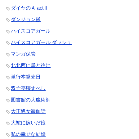
ダイヤのＡ actⅡ
ダンジョン飯
ハイスコアガール
ハイスコアガール ダッシュ
マンガ保管
北北西に曇と往け
単行本発売日
双亡亭壊すべし
図書館の大魔術師
大正処女御伽話
大蛇に嫁いだ娘
私の幸せな結婚