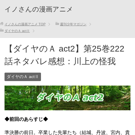
イノさんの漫画アニメ
イノさんの漫画アニメ
TOP
週刊少年マガジン
ダイヤのＡ actⅡ
【ダイヤのＡ act2】第25巻222
話ネタバレ感想：川上の怪我
ダイヤのＡ actⅡ
◆前回のあらすじ◆
準決勝の前日。卒業した先輩たち（結城、丹波、宮内、貴