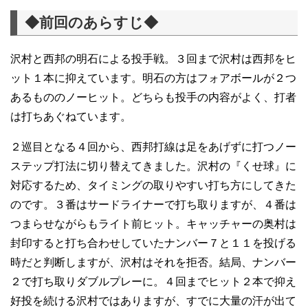
◆前回のあらすじ◆
沢村と西邦の明石による投手戦。３回まで沢村は西邦をヒ
ット１本に抑えています。明石の方はフォアボールが２つ
あるもののノーヒット。どちらも投手の内容がよく、打者
は打ちあぐねています。
２巡目となる４回から、西邦打線は足をあげずに打つノー
ステップ打法に切り替えてきました。沢村の『くせ球』に
対応するため、タイミングの取りやすい打ち方にしてきた
のです。３番はサードライナーで打ち取りますが、４番は
つまらせながらもライト前ヒット。キャッチャーの奥村は
封印すると打ち合わせしていたナンバー７と１１を投げる
時だと判断しますが、沢村はそれを拒否。結局、ナンバー
２で打ち取りダブルプレーに。４回までヒット２本で抑え
好投を続ける沢村ではありますが、すでに大量の汗が出て