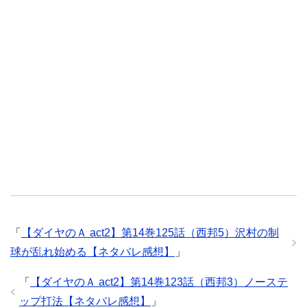
「
【ダイヤのＡ act2】第14巻125話（西邦5）沢村の制
球が乱れ始める【ネタバレ感想】
」
「
【ダイヤのＡ act2】第14巻123話（西邦3）ノーステ
ップ打法【ネタバレ感想】
」