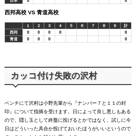
日本
0
0
西邦高校 VS 青道高校
１
２
３
４
５
６
７
８
９
計
西邦
0
0
0
0
0
青道
0
0
0
0
カッコ付け失敗の沢村
ベンチにて沢村は小野先輩から『ナンバー７と１１の封
印』について指摘を受けます。日によって良し悪しもある
ので、隠し玉として終盤に投げるとかではなく、試しに今
日はどういった具合か投げておいたほうがいいというので