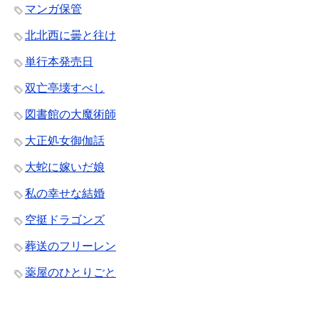
マンガ保管
北北西に曇と往け
単行本発売日
双亡亭壊すべし
図書館の大魔術師
大正処女御伽話
大蛇に嫁いだ娘
私の幸せな結婚
空挺ドラゴンズ
葬送のフリーレン
薬屋のひとりごと