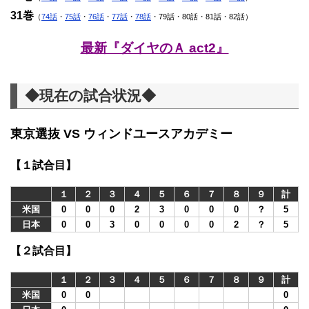
31巻
（
74話
・
75話
・
76話
・
77話
・
78話
・79話・80話・81話・82話）
最新『ダイヤのＡ act2』
◆現在の試合状況◆
東京選抜 VS ウィンドユースアカデミー
【１試合目】
１
２
３
４
５
６
７
８
９
計
米国
0
0
0
2
3
0
0
0
？
5
日本
0
0
3
0
0
0
0
2
？
5
【２試合目】
１
２
３
４
５
６
７
８
９
計
米国
0
0
0