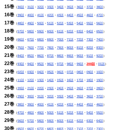
15巻
（
30話
・
31話
・
32話
・
33話
・
34話
・
35話
・
36話
・
37話
・
38話
）
16巻
（
39話
・
40話
・
41話
・
42話
・
43話
・
44話
・
45話
・
46話
・
47話
）
17巻
（
48話
・
49話
・
50話
・
51話
・
52話
・
53話
・
54話
・
55話
・
56話
）
18巻
（
57話
・
58話
・
59話
・
60話
・
61話
・
62話
・
63話
・
64話
・
65話
）
19巻
（
66話
・
67話
・
68話
・
69話
・
70話
・
71話
・
72話
・
73話
・
74話
）
20巻
（
75話
・
76話
・
77話
・
78話
・
79話
・
80話
・
81話
・
82話
・
83話
）
21巻
（
84話
・
85話
・
86話
・
87話
・
88話
・
89話
・
90話
・
91話
・
92話
）
22巻
（
93話
・
94話
・
95話
・
96話
・
97話
・
98話
・
99話
・
200話
・
01話
）
23巻
（
02話
・
03話
・
04話
・
05話
・
06話
・
07話
・
08話
・
09話
・
10話
）
24巻
（
11話
・
12話
・
13話
・
14話
・
15話
・
16話
・
17話
・
18話
・
19話
）
25巻
（
20話
・
21話
・
22話
・
23話
・
24話
・
25話
・
26話
・
27話
・
28話
）
26巻
（
29話
・
30話
・
31話
・
32話
・
33話
・
34話
・
35話
・
36話
・
37話
）
27巻
（
38話
・
39話
・
40話
・
41話
・
42話
・
43話
・
44話
・
45話
・
46話
）
28巻
（
47話
・
48話
・
49話
・
50話
・
51話
・
52話
・
53話
・
54話
・
55話
）
29巻
（
56話
・
57話
・
58話
・
59話
・
60話
・
61話
・
62話
・
63話
・
64話
）
30巻
（
65話
・
66話
・
67話
・
68話
・
69話
・
70話
・
71話
・
72話
・
73話
）