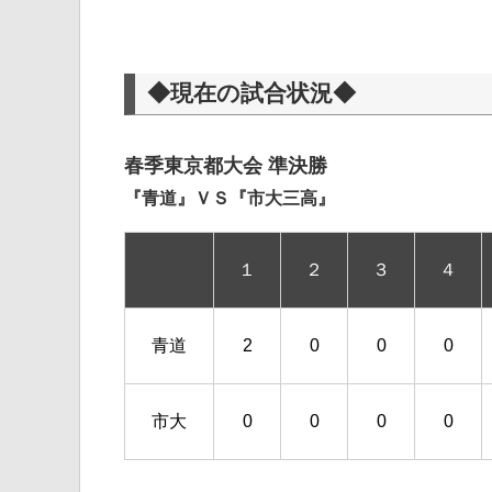
◆現在の試合状況◆
春季東京都大会 準決勝
『青道』ＶＳ『市大三高』
１
２
３
４
青道
2
0
0
0
市大
0
0
0
0