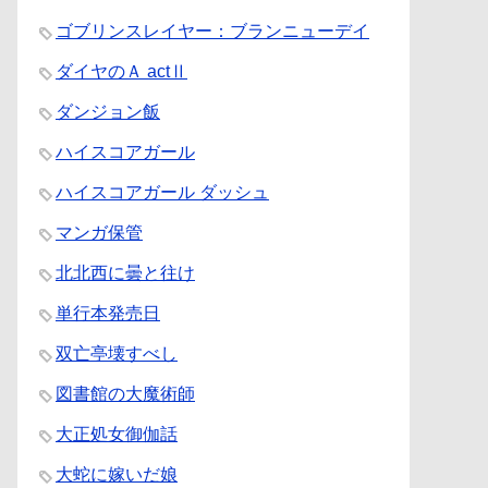
ゴブリンスレイヤー：ブランニューデイ
ダイヤのＡ actⅡ
ダンジョン飯
ハイスコアガール
ハイスコアガール ダッシュ
マンガ保管
北北西に曇と往け
単行本発売日
双亡亭壊すべし
図書館の大魔術師
大正処女御伽話
大蛇に嫁いだ娘