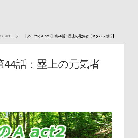
Ａ actⅡ
【ダイヤのＡ act2】第44話：塁上の元気者【ネタバレ感想】
】第44話：塁上の元気者