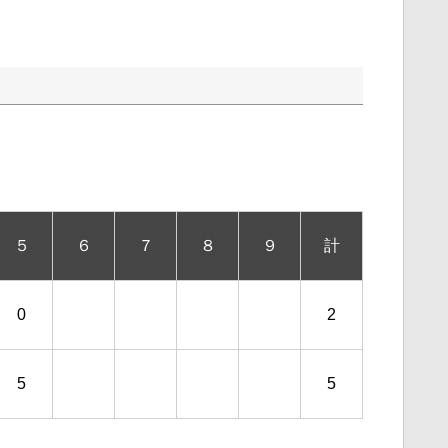
５
６
７
８
９
計
0
2
5
5