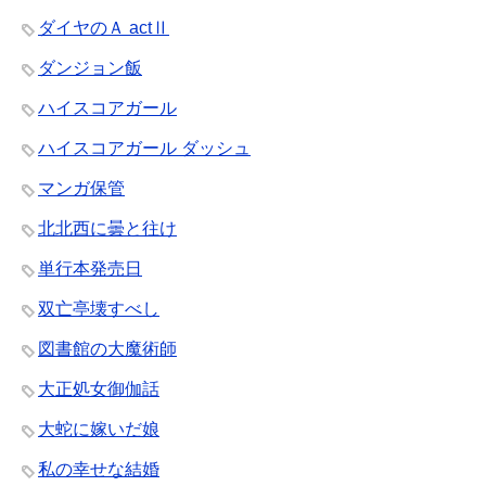
ダイヤのＡ actⅡ
ダンジョン飯
ハイスコアガール
ハイスコアガール ダッシュ
マンガ保管
北北西に曇と往け
単行本発売日
双亡亭壊すべし
図書館の大魔術師
大正処女御伽話
大蛇に嫁いだ娘
私の幸せな結婚