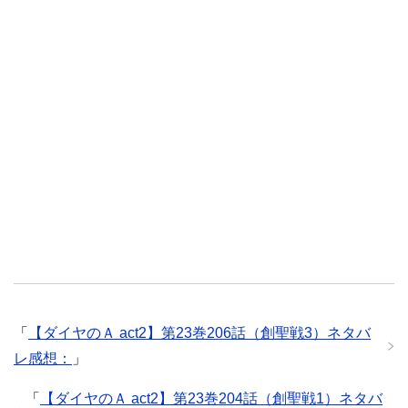
「
【ダイヤのＡ act2】第23巻206話（創聖戦3）ネタバ
レ感想：
」
「
【ダイヤのＡ act2】第23巻204話（創聖戦1）ネタバ