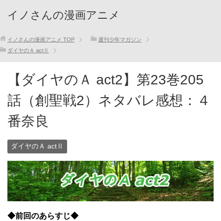
イノさんの漫画アニメ
イノさんの漫画アニメ
TOP
週刊少年マガジン
ダイヤのＡ actⅡ
【ダイヤのＡ act2】第23巻205
話（創聖戦2）ネタバレ感想：４
番奈良
ダイヤのＡ actⅡ
◆前回のあらすじ◆