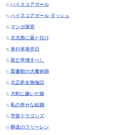
ハイスコアガール
ハイスコアガール ダッシュ
マンガ保管
北北西に曇と往け
単行本発売日
双亡亭壊すべし
図書館の大魔術師
大正処女御伽話
大蛇に嫁いだ娘
私の幸せな結婚
空挺ドラゴンズ
葬送のフリーレン