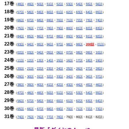
17巻
（
48話
・
49話
・
50話
・
51話
・
52話
・
53話
・
54話
・
55話
・
56話
）
18巻
（
57話
・
58話
・
59話
・
60話
・
61話
・
62話
・
63話
・
64話
・
65話
）
19巻
（
66話
・
67話
・
68話
・
69話
・
70話
・
71話
・
72話
・
73話
・
74話
）
20巻
（
75話
・
76話
・
77話
・
78話
・
79話
・
80話
・
81話
・
82話
・
83話
）
21巻
（
84話
・
85話
・
86話
・
87話
・
88話
・
89話
・
90話
・
91話
・
92話
）
22巻
（
93話
・
94話
・
95話
・
96話
・
97話
・
98話
・
99話
・
200話
・
01話
）
23巻
（
02話
・
03話
・
04話
・
05話
・
06話
・
07話
・
08話
・
09話
・
10話
）
24巻
（
11話
・
12話
・
13話
・
14話
・
15話
・
16話
・
17話
・
18話
・
19話
）
25巻
（
20話
・
21話
・
22話
・
23話
・
24話
・
25話
・
26話
・
27話
・
28話
）
26巻
（
29話
・
30話
・
31話
・
32話
・
33話
・
34話
・
35話
・
36話
・
37話
）
27巻
（
38話
・
39話
・
40話
・
41話
・
42話
・
43話
・
44話
・
45話
・
46話
）
28巻
（
47話
・
48話
・
49話
・
50話
・
51話
・
52話
・
53話
・
54話
・
55話
）
29巻
（
56話
・
57話
・
58話
・
59話
・
60話
・
61話
・
62話
・
63話
・
64話
）
30巻
（
65話
・
66話
・
67話
・
68話
・
69話
・
70話
・
71話
・
72話
・
73話
）
31巻
（
74話
・
75話
・
76話
・
77話
・
78話
・79話・80話・81話・82話）