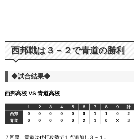
西邦戦は３－２で青道の勝利
◆試合結果◆
西邦高校 VS 青道高校
１
２
３
４
５
６
７
８
９
計
西邦
0
0
0
0
0
0
1
1
0
2
青道
0
0
0
0
0
2
1
0
✕
3
７回裏、青道は代打攻勢で１点追加し３－１。