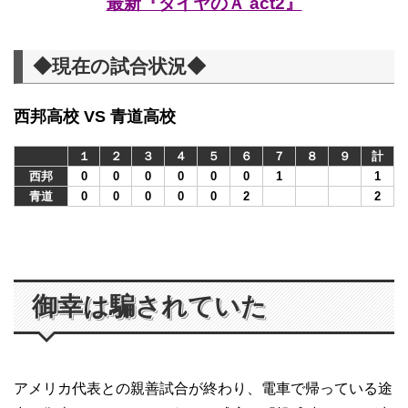
最新『ダイヤのＡ act2』
◆現在の試合状況◆
西邦高校 VS 青道高校
１
２
３
４
５
６
７
８
９
計
西邦
0
0
0
0
0
0
1
1
青道
0
0
0
0
0
2
2
御幸は騙されていた
アメリカ代表との親善試合が終わり、電車で帰っている途