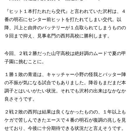
『ヒット１本打たれたら交代』と言われていた沢村は、４
番の明石にセンター前ヒットを打たれてしまい交代。以
降、川上と由井のバッテリーが１点取られてしまうものの
９回まで抑え、見事名門の西邦高校に勝利します。
今回、２戦２勝だった山守高校は絶好調のムードで夏の甲
子園に挑むことに。
１勝１敗の青道は、キャッチャー小野の怪我とバッター陣
の不振が気になる試合でもありました。降谷もまだまだ本
調子とはいいがたい状況。それでも沢村の出来はなかなか
良さそうです。
２戦２敗の西邦は結果は良くなかったものの、１年以上も
ケガで苦しんできたエースで４番の明石が復調の兆しを見
せており、今後に十分期待できる状況だと言えそうです。