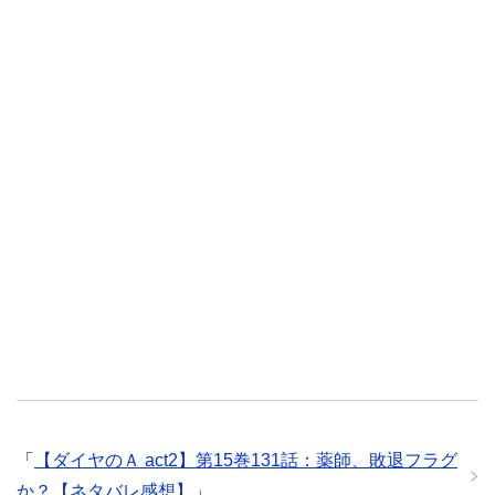
「
【ダイヤのＡ act2】第15巻131話：薬師、敗退フラグ
か？【ネタバレ感想】
」