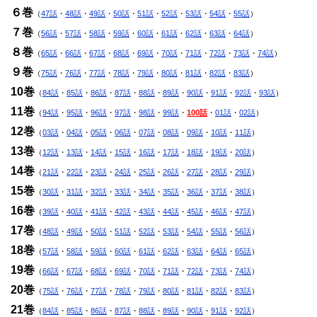
６巻
（
47話
・
48話
・
49話
・
50話
・
51話
・
52話
・
53話
・
54話
・
55話
）
７巻
（
56話
・
57話
・
58話
・
59話
・
60話
・
61話
・
62話
・
63話
・
64話
）
８巻
（
65話
・
66話
・
67話
・
68話
・
69話
・
70話
・
71話
・
72話
・
73話
・
74話
）
９巻
（
75話
・
76話
・
77話
・
78話
・
79話
・
80話
・
81話
・
82話
・
83話
）
10巻
（
84話
・
85話
・
86話
・
87話
・
88話
・
89話
・
90話
・
91話
・
92話
・
93話
）
11巻
（
94話
・
95話
・
96話
・
97話
・
98話
・
99話
・
100話
・
01話
・
02話
）
12巻
（
03話
・
04話
・
05話
・
06話
・
07話
・
08話
・
09話
・
10話
・
11話
）
13巻
（
12話
・
13話
・
14話
・
15話
・
16話
・
17話
・
18話
・
19話
・
20話
）
14巻
（
21話
・
22話
・
23話
・
24話
・
25話
・
26話
・
27話
・
28話
・
29話
）
15巻
（
30話
・
31話
・
32話
・
33話
・
34話
・
35話
・
36話
・
37話
・
38話
）
16巻
（
39話
・
40話
・
41話
・
42話
・
43話
・
44話
・
45話
・
46話
・
47話
）
17巻
（
48話
・
49話
・
50話
・
51話
・
52話
・
53話
・
54話
・
55話
・
56話
）
18巻
（
57話
・
58話
・
59話
・
60話
・
61話
・
62話
・
63話
・
64話
・
65話
）
19巻
（
66話
・
67話
・
68話
・
69話
・
70話
・
71話
・
72話
・
73話
・
74話
）
20巻
（
75話
・
76話
・
77話
・
78話
・
79話
・
80話
・
81話
・
82話
・
83話
）
21巻
（
84話
・
85話
・
86話
・
87話
・
88話
・
89話
・
90話
・
91話
・
92話
）