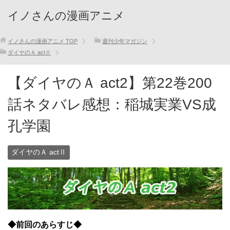
イノさんの漫画アニメ
イノさんの漫画アニメ
TOP
週刊少年マガジン
ダイヤのＡ actⅡ
【ダイヤのＡ act2】第22巻200
話ネタバレ感想：稲城実業VS成
孔学園
ダイヤのＡ actⅡ
◆前回のあらすじ◆