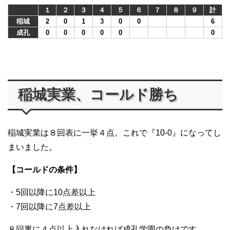
１
２
３
４
５
６
７
８
９
計
稲城
2
0
1
3
0
0
6
成孔
0
0
0
0
0
0
稲城実業、コールド勝ち
稲城実業は８回表に一挙４点。これで『10-0』になってし
まいました。
【コールドの条件】
・5回以降に10点差以上
・7回以降に7点差以上
８回裏に４点以上入れなければ成孔学園の負けです。