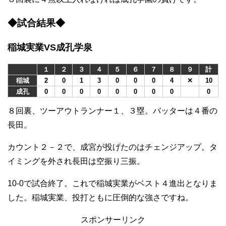
◆試合結果◆
稲城実業VS成孔学泉
１
２
３
４
５
６
７
８
９
計
稲城
2
0
1
3
0
0
0
4
✕
10
成孔
0
0
0
0
0
0
0
0
0
８回裏、ツーアウトランナー１、３塁。バッターは４番の
長田。
カウント２－２で、成宮が投げたのはチェンジアップ。タ
イミングを外され長田は空振り三振。
10-0で試合終了。これで稲城実業がベスト４進出となりま
した。稲城実業、投打ともに圧倒的な強さですね。
スポンサーリンク