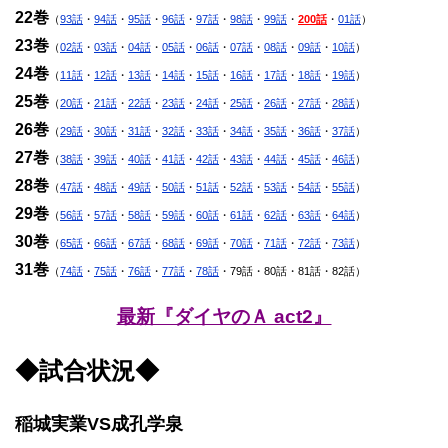
22巻
（
93話
・
94話
・
95話
・
96話
・
97話
・
98話
・
99話
・
200話
・
01話
）
23巻
（
02話
・
03話
・
04話
・
05話
・
06話
・
07話
・
08話
・
09話
・
10話
）
24巻
（
11話
・
12話
・
13話
・
14話
・
15話
・
16話
・
17話
・
18話
・
19話
）
25巻
（
20話
・
21話
・
22話
・
23話
・
24話
・
25話
・
26話
・
27話
・
28話
）
26巻
（
29話
・
30話
・
31話
・
32話
・
33話
・
34話
・
35話
・
36話
・
37話
）
27巻
（
38話
・
39話
・
40話
・
41話
・
42話
・
43話
・
44話
・
45話
・
46話
）
28巻
（
47話
・
48話
・
49話
・
50話
・
51話
・
52話
・
53話
・
54話
・
55話
）
29巻
（
56話
・
57話
・
58話
・
59話
・
60話
・
61話
・
62話
・
63話
・
64話
）
30巻
（
65話
・
66話
・
67話
・
68話
・
69話
・
70話
・
71話
・
72話
・
73話
）
31巻
（
74話
・
75話
・
76話
・
77話
・
78話
・79話・80話・81話・82話）
最新『ダイヤのＡ act2』
◆試合状況◆
稲城実業VS成孔学泉