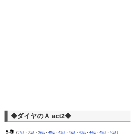
◆ダイヤのＡ act2◆
５巻
（
37話
・
38話
・
39話
・
40話
・
41話
・
42話
・
43話
・
44話
・
45話
・
46話
）