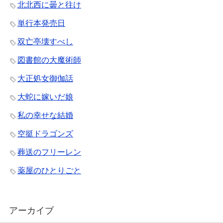
北北西に曇と往け
単行本発売日
双亡亭壊すべし
図書館の大魔術師
大正処女御伽話
大蛇に嫁いだ娘
私の幸せな結婚
空挺ドラゴンズ
葬送のフリーレン
薬屋のひとりごと
アーカイブ