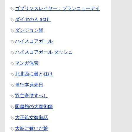
ゴブリンスレイヤー：ブランニューデイ
ダイヤのＡ actⅡ
ダンジョン飯
ハイスコアガール
ハイスコアガール ダッシュ
マンガ保管
北北西に曇と往け
単行本発売日
双亡亭壊すべし
図書館の大魔術師
大正処女御伽話
大蛇に嫁いだ娘