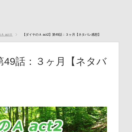
Ａ actⅡ
【ダイヤのＡ act2】第49話：３ヶ月【ネタバレ感想】
】第49話：３ヶ月【ネタバ