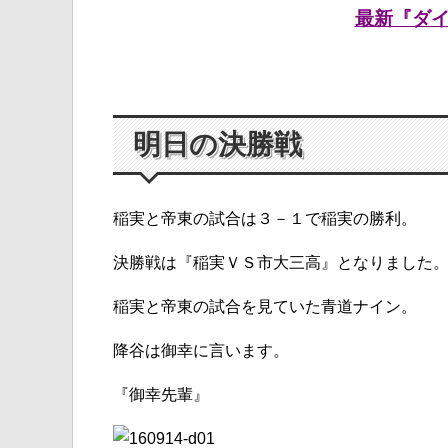
最新『ダイヤ
明日の決勝戦
稲実と帝東の試合は３－１で稲実の勝利。
決勝戦は『稲実ＶＳ市大三高』となりました
稲実と帝東の試合を見ていた青道ナイン。
降谷は御幸に言います。
『御幸先輩』